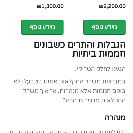
₪
1,300.00
₪
2,200.00
מידע נוסף
מידע נוסף
הגבלות והתרים כשבונים
מבצע מטורף!
חממות ביתיות
קומפוסטר נייח 450
הגענו לחלק הטריקי.
ליטר
במבחינת משרד החקלאות אנחנו בטבעלו לא
250 ש"ח!!
בונים חממות אלא מנהרות. אז איך משרד
החקלאות מגדיר מנהרה?
מנהרה
במקום 360 ש"ח
*לאיסוף עצמי בלבד ול-20
נכון ליום שבוא נכתבה הכתבה, מנהרה נחשבת