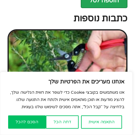
הוספה לסל
כתבות נוספות
אנחנו מעריכים את הפרטיות שלך
אנו משתמשים בקובצי Cookie כדי לשפר את חווית הגלישה שלך,
גיזום
להציג מודעות או תוכן מותאמים אישית ולנתח את התנועה שלנו.
בלחיצה על "קבל הכל", אתה מסכים לשימוש שלנו בעוגיות.
מתי לגזום ואיך? מה אפשר לעשות לבד ומתי צריך איש מקצוע?
האם כואב לצמח כשגוזמים אותו? ואילו כלים יעזרו לי להגיע
גלילה
לתוצאות הטובות ביותר? על
התאמה אישית
דחה הכל
הסכם להכל
לראש