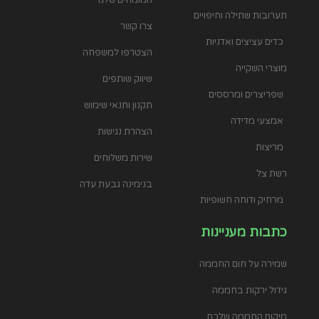
המומחים שלנו
תערובות שתילה וחיפויים
צרו קשר
כדים עציצים ואדניות
הצטרפו למשפחה
מוצרי השקייה
שיווק שותפים
שפריצרים ומרססים
תקנון ותנאי שימוש
אמצעי מדידה
הצהרת נגישות
מריצות
שירות משלוחים
רשת צל
בנימינה גבעת עדה
מרחיק ודוחה חשופיות
כתבות מעניינות
שמירה על חום החממה
גידול ירקות בחממה
מיקום החממה שלכם