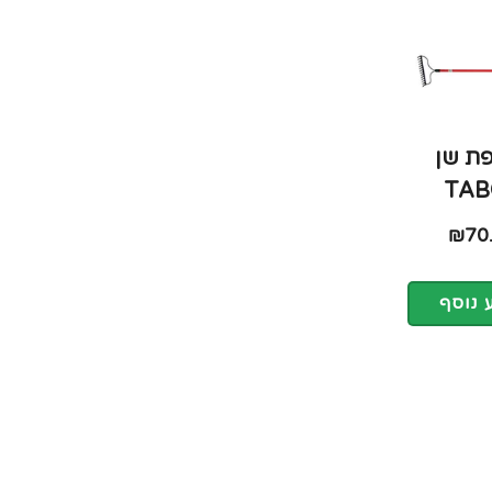
ת שן
TAB
₪
70
 נוסף