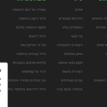
אודות
שמירה על חום החממה
 וחיפויים
הדרכות ומאמרים
גידול ירקות בחממה
ואדניות
המומחים שלנו
מיקום החממה שלכם
צרו קשר
גידול דלועים
רססים
הצטרפו למשפחה
מה זה פוליקרבונט
שיווק שותפים
גידול עגבניות בחממה
תקנון ותנאי שימוש
מחלות ומזיקים בעגבניות
א
הצהרת נגישות
הכל על קומפוסט
 חשופיות
שירות משלוחים
איך בוחרים מזמרה איכותית
ל
בנימינה גבעת עדה
גידול הידרופוני בחממה ביתית
ב