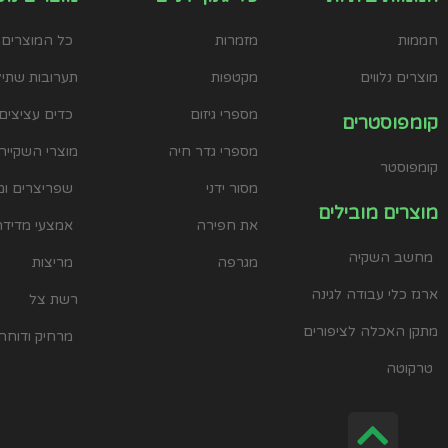
חממות
מזמרות
כל המוצרים
מוצרים נלווים
מקטפות
תערובות שתילה
מספרי גיזום
כדים עציצים 
קומפוסטרים
מספרי גדר חיה
מוצרי השקייה
קומפוסטר
מסור ידני
שפריצרים ומ
מוצרים מובילים
את חפירה
אמצעי מדידה
מחשב השקיה
מגרפה
מריצות
ארגז כלי עבודה לגינה
רשת צל
מתקן האכלה לציפורים
מרחיק ודוחה
טרקוטה
גלילה