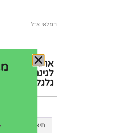
המלאי אזל
ארגז כלים
מב
לגינה על
גלגלים
תיאור
*