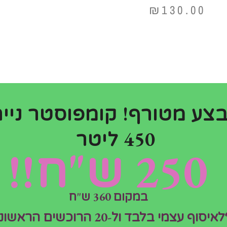
₪
130.00
צע מטורף! קומפוסטר נייח
קטגוריות
חנות
,
מוצרים קשורים
מוצרים נלווים
450 ליטר
לחממות ביתיות
250 ש"ח!!
במקום 360 ש"ח
לאיסוף עצמי בלבד ול-20 הרוכשים הראשונים