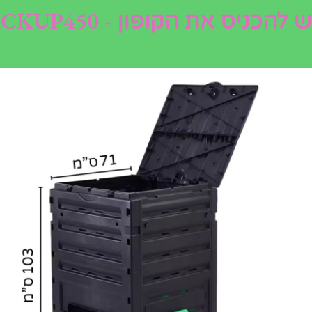
ערכת השקייה לחממה
ש להכניס את הקופון - PICKUP450
ביתית
₪
200.00
הוספה לסל
חלון תריס רפפה לחממה