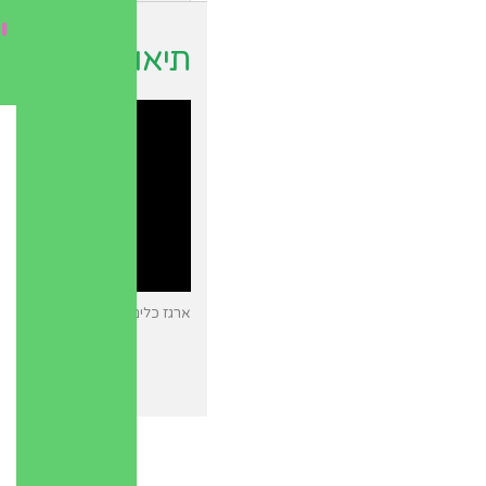
י
תיאור
ארגז כלים לגינה על גלגלים 4מוצרים ב-1