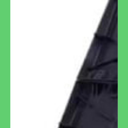
מותאם לציפורים קטנות
מתקן האכלה זה בנוי באופן כזה המאפשר רק לציפורים קטנות
להנות מן הזרעים ובכך מונע מיונים, עורבים וציפורים גדולות אחרות
להשתמש במתקן זה.
מתקן האכלה לציפורים עמיד
בכל מזג אוויר
המתקן עשוי מחומרים איכותיים וללא פשרות, הפלסטיק מוגן UV
ולכן לא נהרס בשמש לאורך זמן. 4 פטמות וואקום איכותיות מאוד
שלא יתנתקו מהחלון בקלות.
מגש האכלה נשלף
מגש האכלה מחולק ל3 חלקים ובכך מאפשר לשים סוגי מזון שונים
ולמשוך ציפורים שונות. כך גם אפשר ללמוד איזה מיני ציפורים
מעדיפות איזה סוג של זרעים וגרעינים. מכיוון שמגש האכלה נשלף
בקלות אפשר להוציאו ולשטוף אותו ולחדש את המלאי מבלי