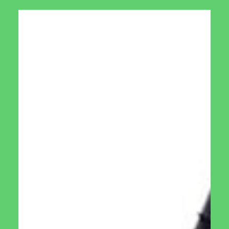
תיאור
מתקן האכלה לציפורים
שקוף
צלמו את הציפורים המגיעים לבקר במתקן האכלה שעל חלונכם
ותחלקו עם חברים!
מתקן האכלה לציפורים המספק זרעים הוא מתקן האכלה הנפוץ
ביותר לשימוש בכל רחבי העולם. המתקן מאפשר לציפורים להגיע
ולאכול זרעים וגרעינים.
למתקן האכלה שאנו מציעים כמה יתרונות ברורים על מתקני
האכלה אחרים ולא סתם הוא אהוב בכל העולם:
שקוף
ראשית הוא שקוף ולכן מאפשר לנו לראות את הציפורים במלוא
הדרם בכל מצב וגם מאפשר לציפורים לראות את אויביהן ובכך
לברוך כשדרוש.