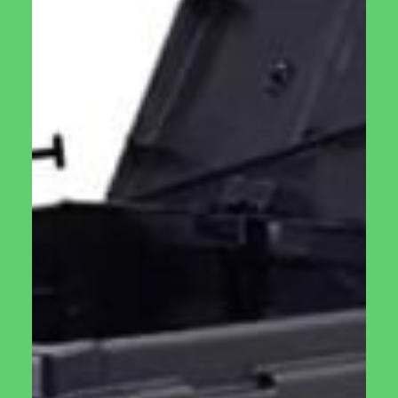
להוציא את מתקן האכלה לציפורים ממקומו.
ניקוז
במתקן האכלה לציפורים זה יש חורי הניקוז המאפשרים יציאה של
מי גשמים. ניקוז זה מאפשר שמירה על איכות הגרעינים לאורך זמן
ומונע אפשרות להתרבות יתושים.
גגון
במתקן זה יש גג אשר שומר מפני גשמים ומאפשר האכלה ומחסה
לציפורים בכל עונות השנה.
בחירת מקום אידיאלי
למתקן האכלה לציפורים
המתקן שלנו מיועד להדבק לחלון הבית ובכך לאפשר לכם ולילדכם
לצפות בציפורים המגיעים לבקרכם.
אך זכרו יש לכבד ולדאוג לציפורים לכן מקמו את המתקן הרחק
מהשיג ידם של חתולים. הימנעו מקומות הקרובים מידי לקרקע או