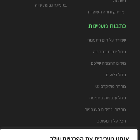
רשת צל
בנימינה גבעת עדה
מרחיק ודוחה חשופיות
כתבות מעניינות
שמירה על חום החממה
גידול ירקות בחממה
מיקום החממה שלכם
גידול דלועים
מה זה פוליקרבונט
גידול עגבניות בחממה
מחלות ומזיקים בעגבניות
הכל על קומפוסט
איך בוחרים מזמרה איכותית
אנחנו מעריכים את הפרטיות שלך