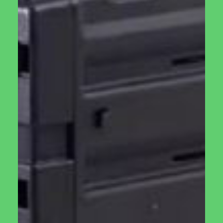
מקומות מוסתרים שלא מאפשרים לציפורים הרגשת ביטחון ויכולת
תגובה מספקת.
מתקן להאכלת ציפורים נקי
הוא מתקן בריא!
זכרו לנקות את המתקן כל כמה זמן בכדי לשמור על בריאותן של
הציפורים המגיעות אליכן. ריח רע שיצטבר עם הזמן יכול למנוע
מציפורים לרצות להגיע ואף ליצור מחלות שיכולות לפגום
בבריאתם של הציפורים. זכרו להחליף את הגריעינים שעמדו
בשמש פעם בכמה זמן בכדי לשמור על איכותם וטריותם.
לא להאכיל כל הזמן
בכדי למנוע תלות ברורה של הציפורים בהאכלה שלכם ולמנוע
מהם יכולות הישרדות וחיפוש מזון חשובות מאוד למינם, דאגו לא
להאכיל באופן רציף, כשאתם מזהים את אותה הציפור מגיעה
למתקן האכלה לציפורים שלכם. חדלו להוסיף אוכל למספר ימים
ולאחר מכן חדשו את המלאי. פעולה זאת תאלץ את הציפורים
לחפש אוכל גם במקומות אחרים בכך לשמור על עצמאיות וחוסן