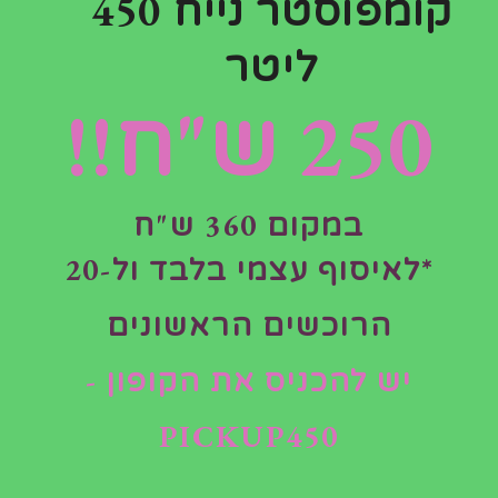
קומפוסטר נייח 450
ליטר
250 ש"ח!!
מתקן האכלה לציפורים
במקום 360 ש"ח
*לאיסוף עצמי בלבד ול-20
קטגוריות
חנות
,
מוצרים נלווים לחממות ביתיות
הרוכשים הראשונים
יש להכניס את הקופון -
PICKUP450
תיאור