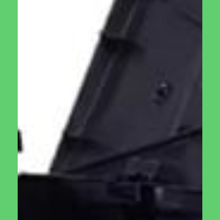
מידע נוסף
מזמרה S840 של תבור TABOR
₪
50.00