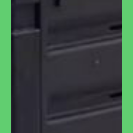
תיאור
מידע נוסף
תיאור
קומפוסטר הופך את הזבל שלכם לדשן אורגני (קומפוסט)
לצמחים שלכם. לא משנה אם זה שאריות אוכל מהמטבח או
עשבים מהגינה. כל הפסולת האורגנית הולכת לקומפוסטר ולאחר
מספר חודשים יש ברשותכם דשן מצויין לשימוש אישי.
אז למה להשתמש בקומפוסטר
מערבל?
קומפוסטר מערבל הם מסוג הקומפוסטרים הפופולריים ביותר
בעולם, בזכות קלות השימוש בהם. במקום להרים אותו או
להשתמש בעט חפירה בשביל לערבב ולהוסיף חמצן כל שנותר
לעשות הוא לסובב.
במידה ונרצה להוציא את הקומפוסט נוכל למקם כלי קיבול מתחת
לקומפוסטר, לפתוח אותו, לסובב ולתת לקומפוסט להשפך.