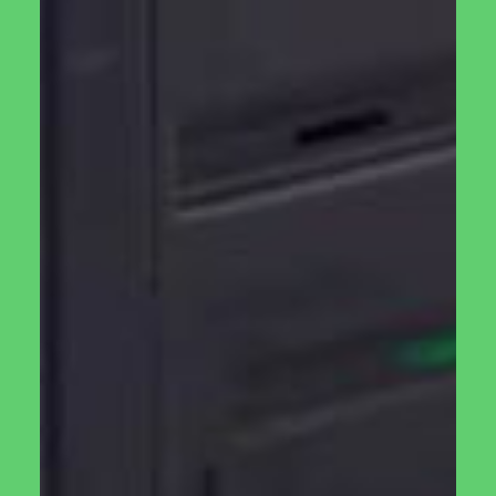
למה לקנות קומפוסטר מאיתנו?
טבעלו שמה לעצמה מטרה להיות החברה המובילה בתחום הגידול
הביתי, אני רואים בגידול יבול באופן עצמאי מטרה חשובה
לאנושות. כשאתם קונים מוצר בטבעלו אתם עוזרים להנו להקים
קהליה גדולה ורחבה בה כל המידע המקצועי על גידול ביתי יהיה
זמין ונוח. נערוך ניסויים ונעדכן מהשטח.
בנוסף טבעלו מתחייבת למצוא את הספקים הטובים ביותר עם
המוצרים האיכותיים ביותר. כשאתם קונים קומפוסטר או כל דבר
אחר אתם יכולים להיות בטוחים שהמוצרים שאנו מציעים את
הטובים ביותר שיש בשוק ושיש לכם למי לפנות בכל תקלה או
בעיה עם המוצרים.
איך משתמשים בקומפוסטר
על קצה אפשר להסביר בכמה מילים שהכנת קומפוסט טוב צריך
להיות לח, ולכן צריך איזון נכון בין חומרים יבשים (עלים יבשים
לדוגמא) לרטובים (אוכל מהמטבח או עלים ירוקים לדוגמא). כל
כמה ימים בזמן האכלת הקומפוסטר נסובב את הקומפוסטר כמה
סיבובים ונוודא שהקומפוסט לח במידה הנכונה.
הקומפוסט מוכן לשימוש כשהוא נטול ריח זבל ונראה כחומר אחיד