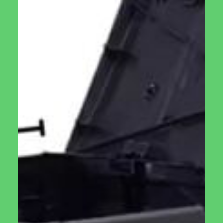
עובי קירות הקומפוסטר: 5 ס"מ , בעל 2 פתחים במשקל כולל של
15 ק"ג
מהקומפוסטר עומד בתקן NF לאיכות הסביבה: 094
למה לקנות קומפוסטר מאיתנו?
טבעלו שמה לעצמה מטרה להיות החברה המובילה בתחום הגידול
הביתי, אני רואים בגידול יבול באופן עצמאי מטרה חשובה
לאנושות. כשאתם קונים מוצר בטבעלו אתם עוזרים להנו להקים
קהליה גדולה ורחבה בה כל המידע המקצועי על גידול ביתי יהיה
זמין ונוח. נערוך ניסויים ונעדכן מהשטח.
בנוסף טבעלו מתחייבת למצוא את הספקים הטובים ביותר עם
המוצרים האיכותיים ביותר. כשאתם קונים קומפוסטר או כל דבר
אחר אתם יכולים להיות בטוחים שהמוצרים שאנו מציעים את
הטובים ביותר שיש בשוק ושיש לכם למי לפנות בכל תקלה או
בעיה עם המוצרים.
איך משתמשים בקומפוסטר
על קצה אפשר להסביר בכמה מילים שהכנת קומפוסט טוב צריך
להיות לח, ולכן צריך איזון נכון בין חומרים יבשים (עלים יבשים
לדוגמא) לרטובים (אוכל מהמטבח או עלים ירוקים לדוגמא). כל
כמה ימים בזמן האכלת הקומפוסטר נסובב את הקומפוסטר כמה
סיבובים ונוודא שהקומפוסט לח במידה הנכונה.