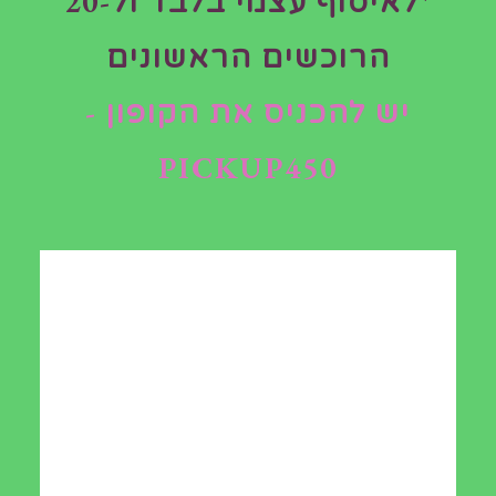
*לאיסוף עצמי בלבד ול-20
קומפוסטר 325 ליטר
הרוכשים הראשונים
קטגוריות
חנות
,
קומפוסטרים
יש להכניס את הקופון -
PICKUP450
תיאור
תיאור
קומפוסטר דולב רציף גדול לגינה מיוצר מפלסטיק ממוחזר, 325
ליטר מיוצר בגרמניה,
קומפוסטר הופך את הפסולת האורגנית
שלכם לקומפוסט – דשן אורגני וחיפוי קרקע מציון לאדמה
ולצמחים שלכם. לא משנה אם זה שאריות אוכל מהמטבח או
עשבים מהגינה. כל הפסולת האורגנית הולכת למיכל הקומפוסטר