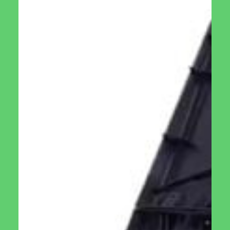
ולאחר מספר חודשים מצומצם יש ברשותכם דשן מצוין לשימוש
אישי.
אז דאגו לקרקע פורייה עם קומפוסטר קל משקל ,קל להרכבה
ומלא בפתחי אוויר המאפשרים כניסת חמצן מועילה
העברת אדמה מלאת חומרים מזינים לגינה שלכם יכולה להיות
אתגר אפילו עבור הגננים המנוסים ביותר. אבל עם הקומפוסטר
הזה, התהליך כה פשוט עד שכל אחד יכול להפוך את החצר
האחורית שלו לגן עדן אישי.
חסכו כסף על ידי הוספת קומפרסטר לחצר האחורית שלכם.
והמנעו מקניית שקי קומפוסט
פשוט מלאו את הקומפוסטר בפסולת אורגנית, ולאחר מספר
שבועות השתמשו באדמה המועשרת ומזינה שלכם להעשיר את
הצמחים שלכם..
✔ עשוי מפלסטיק ממוחזר PREMIUM – קומפסטר זה עשוי
מפלסטיק ממוחזר ללא BPA כדי להבטיח שרעלים לא ייקחו
ויטמינים בעלי ערך. בנוסף, פלסטיק ה- PP השחור שומר על חום
ומווסת את הלחות לזמן קומפוסט.
✔פשוט לשימוש, כך שתוכלו להגיע לקומפוסט במהירות מבלי
לחפור, ולהפוך את כל הערמה. מגיע עם מכסה שימושי ומאובטח,
למניעת כניסת חיות לקומפסטר
קומפוסטר רציף זה עשוי פוליפרופילן ממוחזר בתוספת מייצב UV
למניעת בלאי כתוצאה מקרינה אולטרה סגולה.