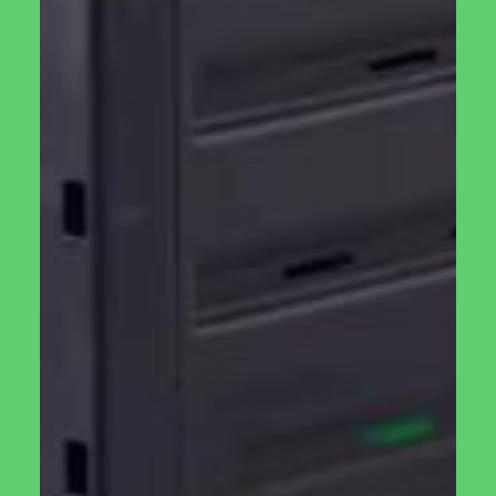
גדולה
לציפורים
₪
110.00
₪
9,000.00
מידע נוסף
הוספה לסל
חלון תריס רפפה
ארגז כלים לגינה על
לחממה ביתית
גלגלים