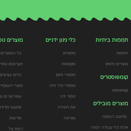
חממות ביתיות
כלי גינון ידניים
מוצרים נוס
חממות
מזמרות
כל המוצרים
מוצרים נלווים
מקטפות
תערובות שתילה
מספרי גיזום
כדים עציצים 
קומפוסטרים
מספרי גדר חיה
מוצרי השקייה
קומפוסטר
מסור ידני
שפריצרים ומ
מוצרים מובילים
את חפירה
אמצעי מדידה
מחשב השקיה
מגרפה
מריצות
ארגז כלי עבודה לגינה
רשת צל