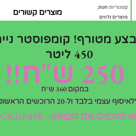
קטגוריות
חנות
,
מוצרים קשורים
מוצרים נלווים
לחממות ביתיות
צע מטורף! קומפוסטר נייח
450 ליטר
250 ש"ח!!
חממה ביתית מיני
במקום 360 ש"ח
₪
1,300.00
לאיסוף עצמי בלבד ול-20 הרוכשים הראשונים
ויה פוליאסטר למיתון
ש להכניס את הקופון - PICKUP450
נה מפני חרקים.
מידע נוסף