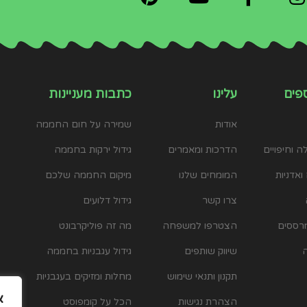
פים
עלינו
כתבות מעניינות
אודות
שמירה על חום החממה
 וחיפויים
הדרכות ומאמרים
גידול ירקות בחממה
ואדניות
המומחים שלנו
מיקום החממה שלכם
צרו קשר
גידול דלועים
רססים
הצטרפו למשפחה
מה זה פוליקרבונט
שיווק שותפים
גידול עגבניות בחממה
תקנון ותנאי שימוש
מחלות ומזיקים בעגבניות
א
הצהרת נגישות
הכל על קומפוסט