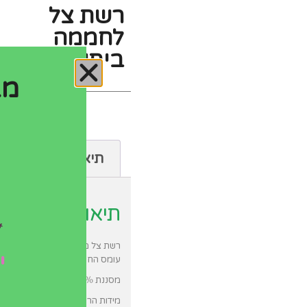
רשת צל
לחממה
ביתית
מב
תיאור
תיאור
*
רשת צל מותאמת לחממה ביתית עש
י
עומס החום בימים חמים ולצורך הג
מסננת 70% אור
מידות הרשת: