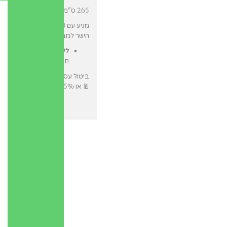
265 ס"מ על 230 ס"מ
מגיע עם 10 מתלים יעודיי
הישר למבנה החממה
ללא עלות הובלה נוספת
– 
חממה ביתית (במעמד הר
₪ או 5% מערך המוצר, לפי הנמוך מביניהם עפ"י דין.