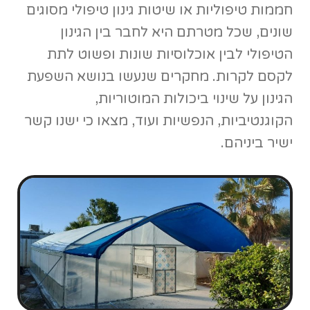
אלו חלק מהשפעות הטיפול בצמחים:
שיפור משמעותי בקישורים
המוטוריים ובקואורדינציה
– טיפול
בצמחים כולל בתוכו לא מעט עבודה
פיזית. אם מדובר בעיבוד וגינון של
שטח גדול, בזריעה והענקת טיפול
עדין ועוד פעולות המצריכות מאיתנו
לסגל מיומנויות שונות ומגוונות.
שיפור הביטחון וההערכה העצמית
של המטופל
– חוויית הצלחה זו