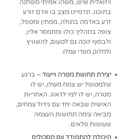
שעושות פלאים.
היכולת להתמודד עם תסכולים
שונים וכן אובדן
– עבודה ממושכת
עם צמחים מכילה בתוכה קשת
רחבה מאוד של חוויות ורגשות
המתלווים לתהליך. לצד חוויות
ההצלחה המטופל יחווה גם אכזבה
ואף אובדן וילמד להתמודד בצורה
בריאה יותר.
תרגול אינטראקציות חברתיות
–
עבודת גינון בקבוצות יכולה להוות
מרחב בטוח ושקט המאפשר
אינטראקציות ומרחב על פי הצורך.
ישנן כמובן משימות המצריכות