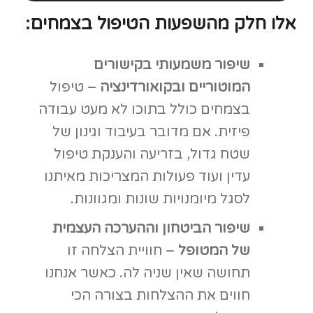
תחושה שאין שניה לה. כאשר אנחנו
חווים את ההצלחות בצורה הכי
ויזואלית שיש, משהו אמיתי משתנה
בתוכנו. תדמיינו מצב בו אדם זורע
זרע באדמה בתולה, ממתין ומטפל,
צופה בתהליך כולו ומתמסר אליו,
ולבסוף זוכה גם לטעום, להשוויץ
ולחלוק מפרי עמלו.
יצירת תחושת מטרה וייעוד
– ברגע
שלמטופל יש צמח משלו, יש לו
מטרה, יש לו למי לדאוג. האחריות
האישית שבאה יחד עם גידול צמחים,
מביאה עימה תחושות העצמה