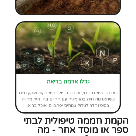
הקמת חממה טיפולית לבתי
ספר או מוסד אחר - מה
המשמעות?
חממה טיפולית אינה מיועדת רק לאוכלוסיות
יעד מסוימות, אלא כאן עבור לא מעט מטרות
שונות ומגוונות. הקמת חממה טיפולית בבית
ספר, יכולה להיות תוספת משמעותית מאוד
עבור ילדינו לאורך כל השנה גם בימים
הגשומים. בכוחה ליצור חברויות מגוונות יותר,
לספק מקום בטוח לפרוח ולהתבלט לילדים
שאינם מוצאים עניין בתחומים הרגילים שבבית
הספר. החממה הטיפולית יכולה אף לספק
מקום מפגש ועבודה משותפת בין ילדים
מכיתות שונות וכן בשילוב עם החינוך המיוחד.