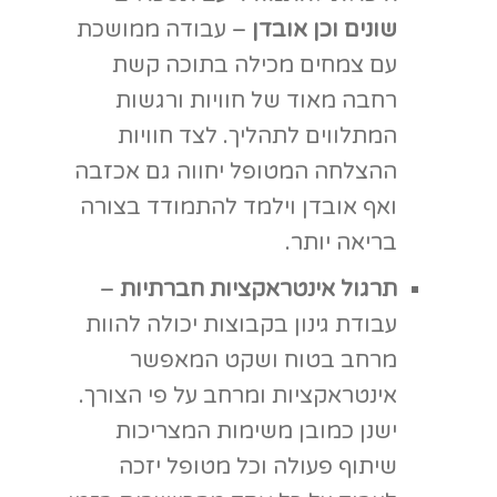
שיתוף פעולה וכל מטופל יזכה
לעבוד על כל אחד מהכישורים בזמן
ובקצב שלו והכי חשוב- בתוך המקום
הבטוח שלו.
היכולת להתחייב ולהתמיד
– ברגע
שהתחלנו לגדל צמח, התחייבנו
לטפל בו ולהגיע באופן סדיר על מנת
לוודא את תקינות התהליך. עם הזמן
הרצון, האכפתיות ותחושת האחריות
הם שמניעים את המטופלים להתמיד
ולהתחייב למסגרת.
אופציה לעתיד תעסוקתי בתחום
הגינון
– בתוך המסגרת והעשייה