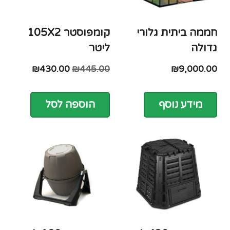
קומפוסטר 420 ליטר
קומפוסטר 180 ליטר
₪
385.00
₪
420.00
הוספה לסל
מידע נוסף
אילו אוכלוסיות משתתפות
בקסם הזה?
עבודת הגינון מעניקה לכולנו טיפול ברמה
כזו או אחרת, אך ישנן אוכלוסיות שעם
עבודה נכונה ומקצועית, יכולות להיתרם
אף יותר. החממה הטיפולית מקבלת אליה