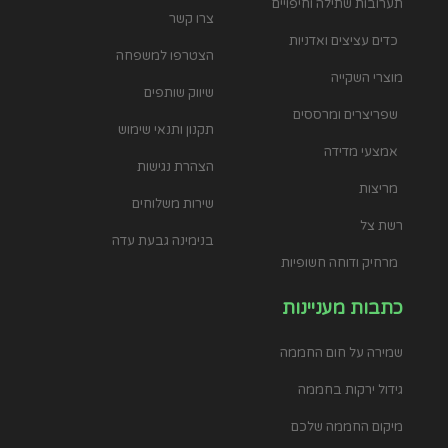
גידול ירקות בחממה
מיקום החממה שלכם
גידול דלועים
מה זה פוליקרבונט
גידול עגבניות בחממה
מחלות ומזיקים בעגבניות
הכל על קומפוסט
איך בוחרים מזמרה איכותית
גידול הידרופוני בחממה ביתית
info@tevalu.co.il
055-9902802
מושב עין עירון