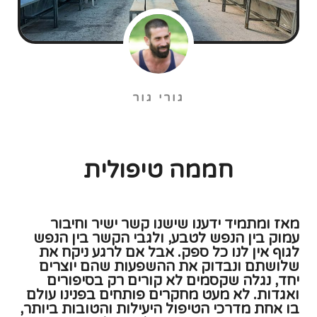
יחד, נגלה שקסמים לא קורים רק בסיפורים
ואגדות. לא מעט מחקרים פותחים בפנינו עולם
בו אחת מדרכי הטיפול היעילות והטובות ביותר,
נמצאת ממש כאן מתחת לאף שלנו, בחצר
האחורית של ביתנו וכן היא מחכה שנראה אותה
כבר מראשית ההיסטוריה. בואו נכיר לעומק את
החממה הטיפולית.
תוכן עניינים
השפעת הטבע על נפש האדם
מראשית הימים או יותר נכון מראשית המילים,
נכתבו אינספור שירי אהבה לטבע. הקשר החזק
בין תחושות טובות של ריפוי לבין הצומח תמיד
היה בדיבור. בשנים האחרונות צצים יותר ויותר