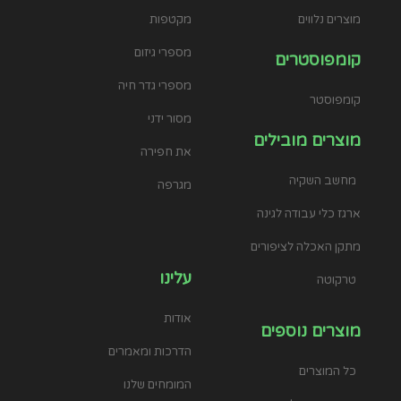
הדרכות ומאמרים
כל המוצרים
המומחים שלנו
תערובות שתילה וחיפויים
צרו קשר
כדים עציצים ואדניות
הצטרפו למשפחה
מוצרי השקייה
שיווק שותפים
שפריצרים ומרססים
תקנון ותנאי שימוש
אמצעי מדידה
הצהרת נגישות
מריצות
שירות משלוחים
רשת צל
בנימינה גבעת עדה
מרחיק ודוחה חשופיות
כתבות מעניינות
שמירה על חום החממה