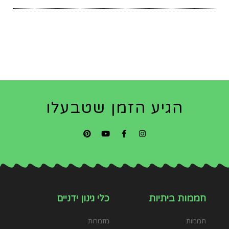
חממות
מזמרות
מוצרים נלווים
מקטפות
מספרי גיזום
קומפוסטרים
מספרי גדר חיה
קומפוסטר
מסור ידני
מוצרים מובילים
את חפירה
מחשב השקיה
מגרפה
ארגז כלי עבודה לגינה
מתקן האכלה לציפורים
עלינו
טרקוטה
אודות
מוצרים נוספים